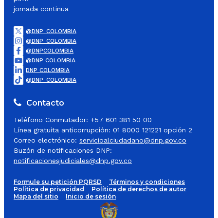
jornada continua
@DNP_COLOMBIA
@DNP_COLOMBIA
@DNPCOLOMBIA
@DNP COLOMBIA
DNP COLOMBIA
@DNP_COLOMBIA
Contacto
Teléfono Conmutador: +57 601 381 50 00
Línea gratuita anticorrupción: 01 8000 121221 opción 2
Correo electrónico:
servicioalciudadano@dnp.gov.co
Buzón de notificaciones DNP:
notificacionesjudiciales@dnp.gov.co
Formule su petición PQRSD
Términos y condiciones
Política de privacidad
Política de derechos de autor
Mapa del sitio
Inicio de sesión