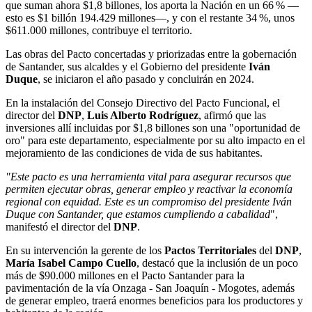
que suman ahora $1,8 billones, los aporta la Nación en un 66 % —
esto es $1 billón 194.429 millones—, y con el restante 34 %, unos
$611.000 millones, contribuye el territorio.
Las obras del Pacto concertadas y priorizadas entre la gobernación
de Santander, sus alcaldes y el Gobierno del presidente
Iván
Duque
, se iniciaron el año pasado y concluirán en 2024.
En la instalación del Consejo Directivo del Pacto Funcional, el
director del
DNP
,
Luis Alberto Rodríguez
, afirmó que las
inversiones allí incluidas por $1,8 billones son una "oportunidad de
oro" para este departamento, especialmente por su alto impacto en el
mejoramiento de las condiciones de vida de sus habitantes.
"Este pacto es una herramienta vital para asegurar recursos que
permiten ejecutar obras, generar empleo y reactivar la economía
regional con equidad. Este es un compromiso del presidente Iván
Duque con Santander, que estamos cumpliendo a cabalidad
",
manifestó el director del
DNP
.
En su intervención la gerente de los
Pactos Territoriales
del
DNP
,
María Isabel Campo Cuello
, destacó que la inclusión de un poco
más de $90.000 millones en el Pacto Santander para la
pavimentación de la vía Onzaga - San Joaquín - Mogotes, además
de generar empleo, traerá enormes beneficios para los productores y